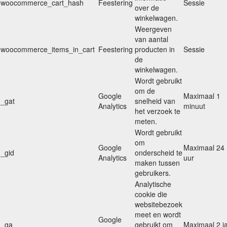
woocommerce_cart_hash
Feestering
Sessie
over de
winkelwagen.
Weergeven
van aantal
woocommerce_items_in_cart
Feestering
producten in
Sessie
de
winkelwagen.
Wordt gebruikt
om de
Google
Maximaal 1
_gat
snelheid van
Analytics
minuut
het verzoek te
meten.
Wordt gebruikt
om
Google
Maximaal 24
_gid
onderscheid te
Analytics
uur
maken tussen
gebruikers.
Analytische
cookie die
websitebezoek
meet en wordt
Google
_ga
gebruikt om
Maximaal 2 j