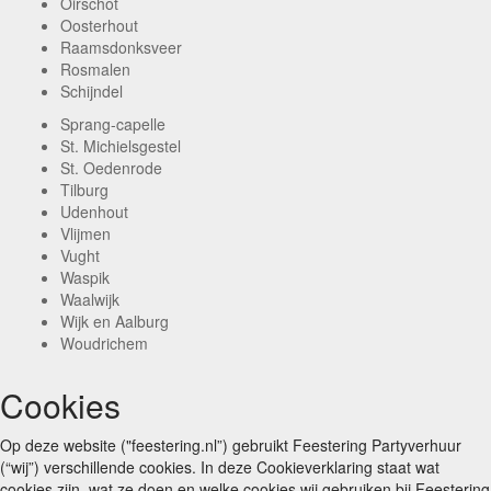
Oirschot
Oosterhout
Raamsdonksveer
Rosmalen
Schijndel
Sprang-capelle
St. Michielsgestel
St. Oedenrode
Tilburg
Udenhout
Vlijmen
Vught
Waspik
Waalwijk
Wijk en Aalburg
Woudrichem
Cookies
Op deze website ("feestering.nl”) gebruikt Feestering Partyverhuur
(“wij”) verschillende cookies. In deze Cookieverklaring staat wat
cookies zijn, wat ze doen en welke cookies wij gebruiken bij Feestering