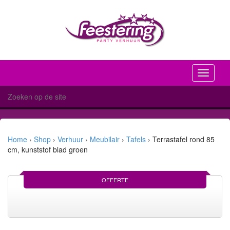
Toggle
navigati
Home
›
Shop
›
Verhuur
›
Meubilair
›
Tafels
›
Terrastafel rond 85
cm, kunststof blad groen
OFFERTE