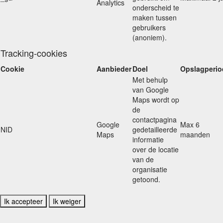
Analytics
onderscheid te
maken tussen
gebruikers
(anoniem).
Tracking-cookies
Cookie
Aanbieder
Doel
Opslagperio
Met behulp
van Google
Maps wordt op
de
contactpagina
Google
Max 6
NID
gedetailleerde
Maps
maanden
informatie
over de locatie
van de
organisatie
getoond.
Ik accepteer
Ik weiger