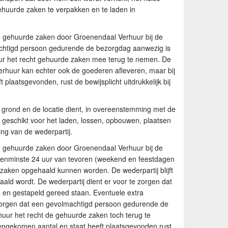
gehuurde zaken te verpakken en te laden in
e gehuurde zaken door Groenendaal Verhuur bij de
machtigd persoon gedurende de bezorgdag aanwezig is
ur het recht gehuurde zaken mee terug te nemen. De
erhuur kan echter ook de goederen afleveren, maar bij
plaatsgevonden, rust de bewijsplicht uitdrukkelijk bij
grond en de locatie dient, in overeenstemming met de
geschikt voor het laden, lossen, opbouwen, plaatsen
ing van de wederpartij.
e gehuurde zaken door Groenendaal Verhuur bij de
 tenminste 24 uur van tevoren (weekend en feestdagen
aken opgehaald kunnen worden. De wederpartij blijft
ald wordt. De wederpartij dient er voor te zorgen dat
 en gestapeld gereed staan. Eventuele extra
e zorgen dat een gevolmachtigd persoon gedurende de
uur het recht de gehuurde zaken toch terug te
engekomen aantal en staat heeft plaatsgevonden rust