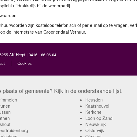
plicht uitdrukkelijk bij de wederpartij.
rwaarden
huurwoorden zijn kosteloos telefonisch of per e-mail op te vragen, ver
 op de internetsite van Groenendaal Verhuur.
5255 AK Herpt | 0416 - 66 06 04
act
Cookies
plaats of gemeente? Kijk in de onderstaande lijst.
rimmelen
Heusden
runen
Kaatsheuvel
ussen
Kerkdriel
ethen
Loon op Zand
shout
Nieuwkuijk
eertruidenberg
Oisterwijk
orinchem
Oirschot