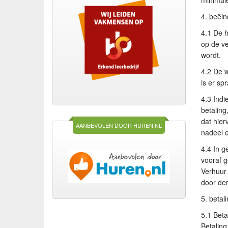
minimale
4. beëi
4.1 De h
op de ve
wordt.
4.2 De w
is er sp
4.3 Indi
betaling
dat hier
AANBEVOLEN DOOR HUREN.NL
nadeel e
4.4 In g
vooraf g
Verhuur 
door der
5. betal
5.1 Beta
Betaling