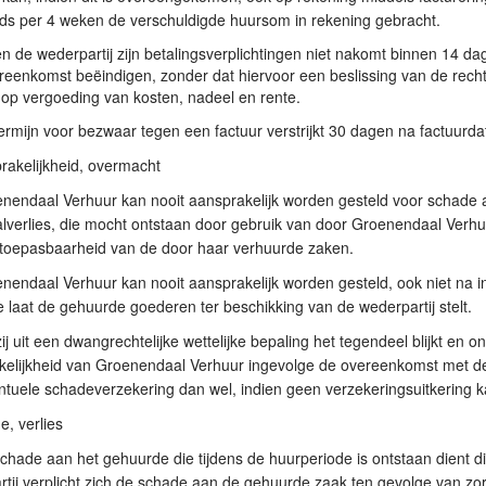
jds per 4 weken de verschuldigde huursom in rekening gebracht.
en de wederpartij zijn betalingsverplichtingen niet nakomt binnen 14
eenkomst beëindigen, zonder dat hiervoor een beslissing van de recht
op vergoeding van kosten, nadeel en rente.
ermijn voor bezwaar tegen een factuur verstrijkt 30 dagen na factuurd
rakelijkheid, overmacht
nendaal Verhuur kan nooit aansprakelijk worden gesteld voor schade aa
lverlies, die mocht ontstaan door gebruik van door Groenendaal Verhu
 toepasbaarheid van de door haar verhuurde zaken.
nendaal Verhuur kan nooit aansprakelijk worden gesteld, ook niet na ing
 te laat de gehuurde goederen ter beschikking van de wederpartij stelt.
ij uit een dwangrechtelijke wettelijke bepaling het tegendeel blijkt en o
elijkheid van Groenendaal Verhuur ingevolge de overeenkomst met de w
tuele schadeverzekering dan wel, indien geen verzekeringsuitkering 
e, verlies
chade aan het gehuurde die tijdens de huurperiode is ontstaan dient 
tij verplicht zich de schade aan de gehuurde zaak ten gevolge van zorge