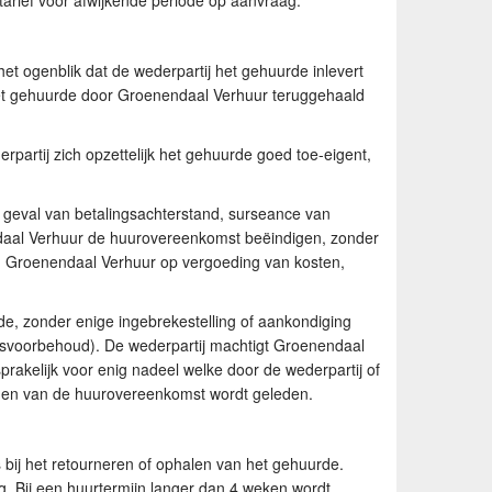
arief voor afwijkende periode op aanvraag.
het ogenblik dat de wederpartij het gehuurde inlevert
 het gehuurde door Groenendaal Verhuur teruggehaald
partij zich opzettelijk het gehuurde goed toe-eigent,
n geval van betalingsachterstand, surseance van
nendaal Verhuur de huurovereenkomst beëindigen, zonder
van Groenendaal Verhuur op vergoeding van kosten,
jde, zonder enige ingebrekestelling of aankondiging
omsvoorbehoud). De wederpartij machtigt Groenendaal
prakelijk voor enig nadeel welke door de wederpartij of
igen van de huurovereenkomst wordt geleden.
s bij het retourneren of ophalen van het gehuurde.
g. Bij een huurtermijn langer dan 4 weken wordt