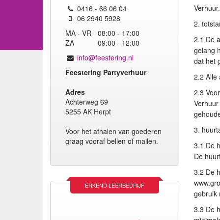
Verhuur.
0416 - 66 06 04
06 2940 5928
2. tots
MA - VR
08:00 - 17:00
2.1 De a
ZA
09:00 - 12:00
gelang h
info@feestering.nl
dat het
Feestering Partyverhuur
2.2 Alle
Adres
2.3 Voor
Achterweg 69
Verhuur 
5255 AK Herpt
gehoude
3. huur
Voor het afhalen van goederen
graag vooraf bellen of mailen.
3.1 De h
De huurt
3.2 De 
www.groe
ERKEND LEERBEDRIJF
gebruik 
3.3 De h