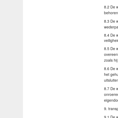
8.2 De w
behoren 
8.3 De w
wederpar
8.4 De w
veilighe
8.5 De w
overeenk
zoals hi
8.6 De w
het gehu
uitsluit
8.7 De w
onroeren
eigendo
9. trans
9.1 De w