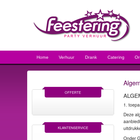
Home
Verhuur
Drank
Catering
Or
Algem
OFFERTE
ALGE
1. toep
Deze alg
aanbiedi
KLANTENSERVICE
uitdrukk
Onder G