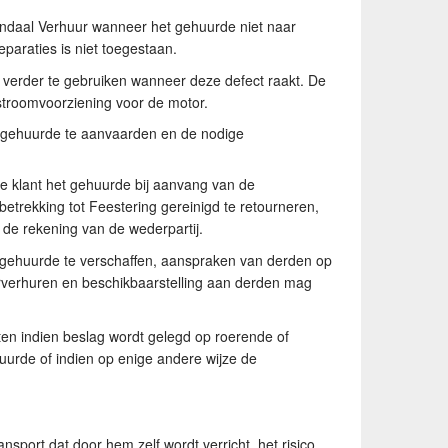
nendaal Verhuur wanneer het gehuurde niet naar
eparaties is niet toegestaan.
t verder te gebruiken wanneer deze defect raakt. De
f stroomvoorziening voor de motor.
het gehuurde te aanvaarden en de nodige
 de klant het gehuurde bij aanvang van de
trekking tot Feestering gereinigd te retourneren,
 de rekening van de wederpartij.
et gehuurde te verschaffen, aanspraken van derden op
erverhuren en beschikbaarstelling aan derden mag
hten indien beslag wordt gelegd op roerende of
urde of indien op enige andere wijze de
sport dat door hem zelf wordt verricht, het risico