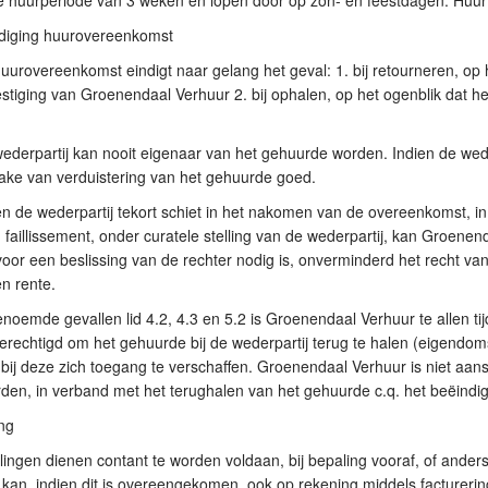
 huurperiode van 3 weken en lopen door op zon- en feestdagen. Huurt
ndiging huurovereenkomst
uurovereenkomst eindigt naar gelang het geval: 1. bij retourneren, op 
stiging van Groenendaal Verhuur 2. bij ophalen, op het ogenblik dat
ederpartij kan nooit eigenaar van het gehuurde worden. Indien de weder
rake van verduistering van het gehuurde goed.
en de wederpartij tekort schiet in het nakomen van de overeenkomst, i
, faillissement, onder curatele stelling van de wederpartij, kan Groe
voor een beslissing van de rechter nodig is, onverminderd het recht 
n rente.
enoemde gevallen lid 4.2, 4.3 en 5.2 is Groenendaal Verhuur te allen ti
erechtigd om het gehuurde bij de wederpartij terug te halen (eigend
bij deze zich toegang te verschaffen. Groenendaal Verhuur is niet aans
den, in verband met het terughalen van het gehuurde c.q. het beëind
ing
lingen dienen contant te worden voldaan, bij bepaling vooraf, of ander
 kan, indien dit is overeengekomen, ook op rekening middels facturerin