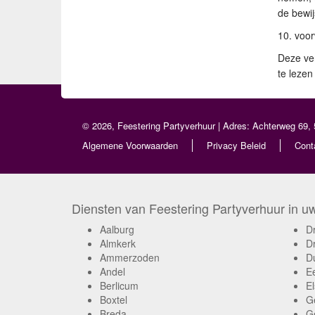
de bewijs
10. voo
Deze ver
te lezen
© 2026, Feestering Partyverhuur | Adres: Achterweg 69, 
Algemene Voorwaarden
Privacy Beleid
Cont
Diensten van Feestering Partyverhuur in uw 
Aalburg
D
Almkerk
D
Ammerzoden
D
Andel
E
Berlicum
El
Boxtel
G
Breda
G