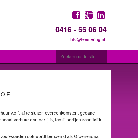
0416 - 66 06 04
info@feestering.nl
O.F
uur v.o.f. af te sluiten overeenkomsten, gedane
al Verhuur een partij is, tenzij partijen schriftelijk
eze voorwaarden ook wordt benoemd als Groenendaal