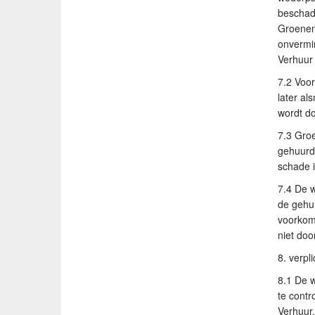
beschad
Groenen
onvermin
Verhuur
7.2 Voo
later al
wordt do
7.3 Groe
gehuurd
schade 
7.4 De w
de gehuu
voorkomi
niet doo
8. verpl
8.1 De w
te contr
Verhuur.