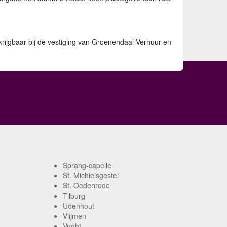
krijgbaar bij de vestiging van Groenendaal Verhuur en
Sprang-capelle
St. Michielsgestel
St. Oedenrode
Tilburg
Udenhout
Vlijmen
Vught