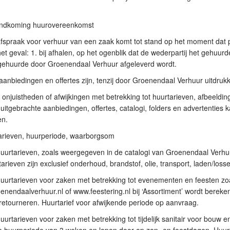
tandkoming huurovereenkomst
fspraak voor verhuur van een zaak komt tot stand op het moment dat 
et geval: 1. bij afhalen, op het ogenblik dat de wederpartij het gehuur
 gehuurde door Groenendaal Verhuur afgeleverd wordt.
 aanbiedingen en offertes zijn, tenzij door Groenendaal Verhuur uitdrukkeli
 onjuistheden of afwijkingen met betrekking tot huurtarieven, afbeeldi
uitgebrachte aanbiedingen, offertes, catalogi, folders en advertentie
n.
tarieven, huurperiode, waarborgsom
uurtarieven, zoals weergegeven in de catalogi van Groenendaal Verhuur
arieven zijn exclusief onderhoud, brandstof, olie, transport, laden/loss
huurtarieven voor zaken met betrekking tot evenementen en feesten z
nendaalverhuur.nl of www.feestering.nl bij ‘Assortiment’ wordt berek
retourneren. Huurtarief voor afwijkende periode op aanvraag.
uurtarieven voor zaken met betrekking tot tijdelijk sanitair voor bouw