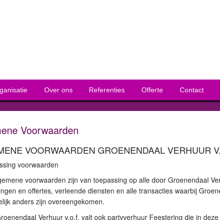
ganisatie
Over ons
Referenties
Offerte
Contact
ene Voorwaarden
MENE VOORWAARDEN GROENENDAAL VERHUUR V.
assing voorwaarden
emene voorwaarden zijn van toepassing op alle door Groenendaal Verh
ngen en offertes, verleende diensten en alle transacties waarbij Groenenda
elijk anders zijn overeengekomen.
roenendaal Verhuur v.o.f. valt ook partyverhuur Feestering die in d