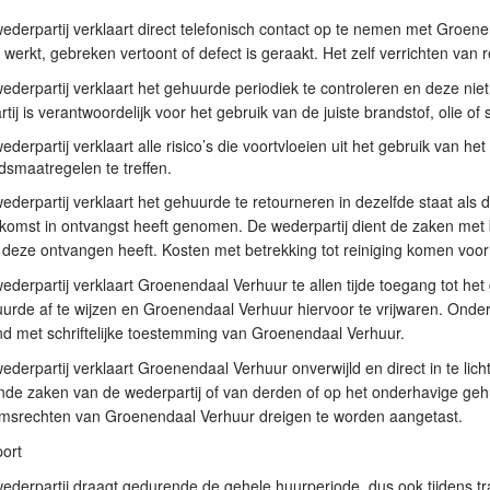
ederpartij verklaart direct telefonisch contact op te nemen met Groe
werkt, gebreken vertoont of defect is geraakt. Het zelf verrichten van r
ederpartij verklaart het gehuurde periodiek te controleren en deze nie
tij is verantwoordelijk voor het gebruik van de juiste brandstof, olie o
ederpartij verklaart alle risico’s die voortvloeien uit het gebruik van 
idsmaatregelen te treffen.
ederpartij verklaart het gehuurde te retourneren in dezelfde staat als
omst in ontvangst heeft genomen. De wederpartij dient de zaken met be
j deze ontvangen heeft. Kosten met betrekking tot reiniging komen voor
ederpartij verklaart Groenendaal Verhuur te allen tijde toegang tot h
urde af te wijzen en Groenendaal Verhuur hiervoor te vrijwaren. Ond
end met schriftelijke toestemming van Groenendaal Verhuur.
ederpartij verklaart Groenendaal Verhuur onverwijld en direct in te lic
de zaken van de wederpartij of van derden of op het onderhavige gehu
msrechten van Groenendaal Verhuur dreigen te worden aangetast.
port
ederpartij draagt gedurende de gehele huurperiode, dus ook tijdens tran