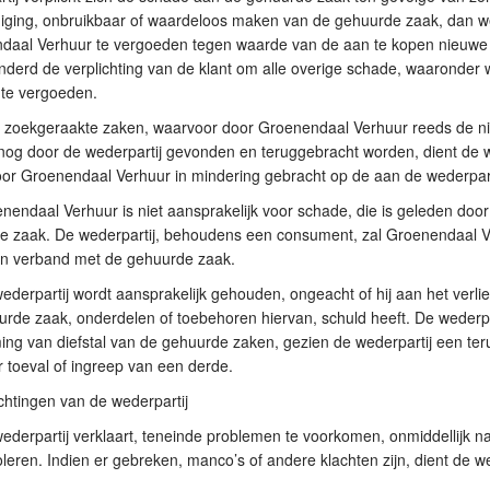
iging, onbruikbaar of waardeloos maken van de gehuurde zaak, dan w
daal Verhuur te vergoeden tegen waarde van de aan te kopen nieuwe z
derd de verplichting van de klant om alle overige schade, waaronder 
 te vergoeden.
r zoekgeraakte zaken, waarvoor door Groenendaal Verhuur reeds de ni
snog door de wederpartij gevonden en teruggebracht worden, dient de w
or Groenendaal Verhuur in mindering gebracht op de aan de wederpart
nendaal Verhuur is niet aansprakelijk voor schade, die is geleden doo
e zaak. De wederpartij, behoudens een consument, zal Groenendaal Ve
in verband met de gehuurde zaak.
ederpartij wordt aansprakelijk gehouden, ongeacht of hij aan het verli
rde zaak, onderdelen of toebehoren hiervan, schuld heeft. De wederpar
ng van diefstal van de gehuurde zaken, gezien de wederpartij een teru
r toeval of ingreep van een derde.
ichtingen van de wederpartij
ederpartij verklaart, teneinde problemen te voorkomen, onmiddellijk na
oleren. Indien er gebreken, manco’s of andere klachten zijn, dient de 