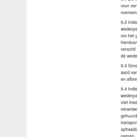
voor ver
overeen
9.2 Ind
wederpar
om het 
hierdoor
verschil
de weder
9.3 Groe
aard van
en afbre
9.4 Ind
wederpar
niet me
verantwo
gehuurde
transpor
ophaalda
nemen, 