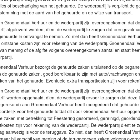
lies of beschadiging van het gehuurde. De wederpartij is verplicht de 
stemming met de aard van het gehuurde en de wijze van transport.
ien Groenendaal Verhuur en de wederpartij zijn overeengekomen dat d
tij afgeleverd worden, dient de wederpartij te zorgen dat een gevol
gehuurde in ontvangst te nemen. Zo niet dan heeft Groenendaal Verhu
 ontstane kosten zijn voor rekening van de wederpartij. Groenendaal V
 van mening of de afgifte volgens overeengekomen aantal en staat heeft 
partij.
nendaal Verhuur bezorgt de gehuurde zaken uitsluitend op de begane 
 de gehuurde zaken, goed bereikbaar te zijn met auto/vrachtwagen en 
ken van het gehuurde. Eventuele extra transportkosten zijn voor reken
ien Groenendaal Verhuur en de wederpartij zijn overeengekomen dat d
tij worden opgehaald, dient de wederpartij ervoor te zorgen dat deze
egerekend) aan Groenendaal Verhuur heeft meegedeeld dat gehuurde z
ordelijk voor het gehuurde totdat dit door Groenendaal Verhuur opgeha
 zaken met betrekking tot Feestering gesorteerd, gereinigd, geordend
tkosten zijn voor rekening van de wederpartij. De wederpartij dient t
g aanwezig is voor de teruggave. Zo niet, dan heeft Groenendaal Verh
maar bij verschil van mening of de teruggegeven zaken volgens overe