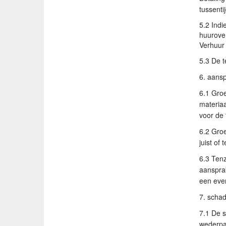
tussenti
5.2 Indi
huurover
Verhuur 
5.3 De t
6. aansp
6.1 Groe
materiaa
voor de
6.2 Groe
juist of
6.3 Tenz
aansprak
een even
7. schad
7.1 De s
wederpar