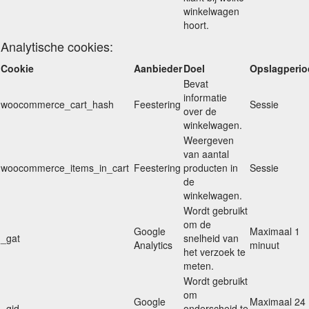
winkelwagen
hoort.
Analytische cookies:
Cookie
Aanbieder
Doel
Opslagperio
Bevat
informatie
woocommerce_cart_hash
Feestering
Sessie
over de
winkelwagen.
Weergeven
van aantal
woocommerce_items_in_cart
Feestering
producten in
Sessie
de
winkelwagen.
Wordt gebruikt
om de
Google
Maximaal 1
_gat
snelheid van
Analytics
minuut
het verzoek te
meten.
Wordt gebruikt
om
Google
Maximaal 24
_gid
onderscheid te