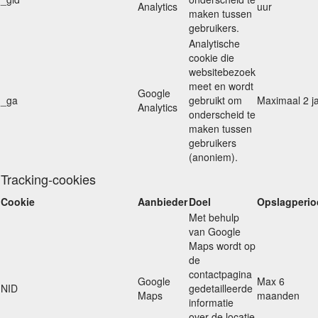
Analytics
uur
maken tussen
gebruikers.
Analytische
cookie die
websitebezoek
meet en wordt
Google
_ga
gebruikt om
Maximaal 2 j
Analytics
onderscheid te
maken tussen
gebruikers
(anoniem).
Tracking-cookies
Cookie
Aanbieder
Doel
Opslagperio
Met behulp
van Google
Maps wordt op
de
contactpagina
Google
Max 6
NID
gedetailleerde
Maps
maanden
informatie
over de locatie