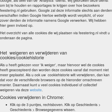
Google, als deel van de “Analytics”-dienst. Wij gebruiken deze dienst
om bij te houden en rapportages te krijgen over hoe bezoekers
feestering.nl gebruiken. Google zal deze informatie slechts aan derden
verschaffen indien Google hiertoe wettelijk wordt verplicht, of voor
zover derden de informatie namens Google verwerken. Wij hebben
hier geen invloed op.
Het overzicht van alle cookies die wij plaatsen via feestering.nl vindt u
onderaan de pagina.
Het weigeren en verwijderen van
cookies/cookiehistorie
Als u heeft gekozen voor 'ik weiger', maar hiervoor wel de cookies
heeft geaccepteerd dan worden deze cookies vanaf dat moment niet
meer geplaatst. Als u ook uw cookiehistorie wilt verwijderen, dan kan
dat voor de verschillende browsers op de hieronder omschreven
manier. Daarnaast kunt u veel cookies individueel of collectief
weigeren via deze
website
.
Cookies verwijderen in Chrome:
Klik op de 3 puntjes, rechtsboven. Klik op Geschiedenis >
Geschiedenis > Browsegegevens wissen.