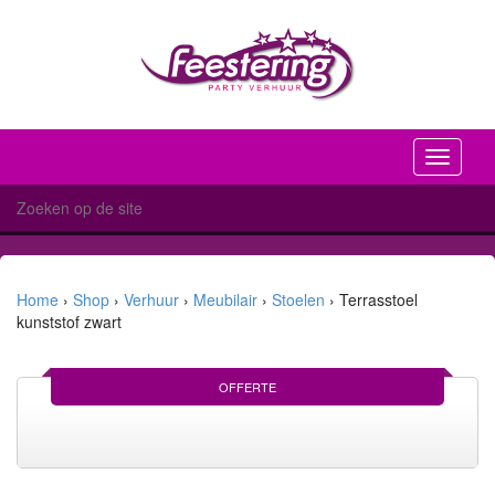
Toggle
navigati
Home
›
Shop
›
Verhuur
›
Meubilair
›
Stoelen
›
Terrasstoel
kunststof zwart
OFFERTE