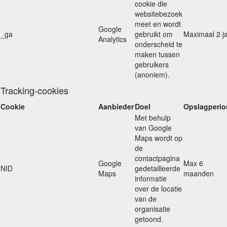
cookie die
websitebezoek
meet en wordt
Google
_ga
gebruikt om
Maximaal 2 j
Analytics
onderscheid te
maken tussen
gebruikers
(anoniem).
Tracking-cookies
Cookie
Aanbieder
Doel
Opslagperio
Met behulp
van Google
Maps wordt op
de
contactpagina
Google
Max 6
NID
gedetailleerde
Maps
maanden
informatie
over de locatie
van de
organisatie
getoond.