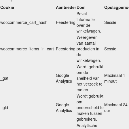
Cookie
Aanbieder
Doel
Opslagperio
Bevat
informatie
woocommerce_cart_hash
Feestering
Sessie
over de
winkelwagen.
Weergeven
van aantal
woocommerce_items_in_cart
Feestering
producten in
Sessie
de
winkelwagen.
Wordt gebruikt
om de
Google
Maximaal 1
_gat
snelheid van
Analytics
minuut
het verzoek te
meten.
Wordt gebruikt
om
Google
Maximaal 24
_gid
onderscheid te
Analytics
uur
maken tussen
gebruikers.
Analytische