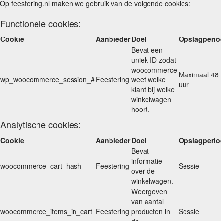
Op feestering.nl maken we gebruik van de volgende cookies:
Functionele cookies:
Cookie
Aanbieder
Doel
Opslagperio
Bevat een
uniek ID zodat
woocommerce
Maximaal 48
wp_woocommerce_session_#
Feestering
weet welke
uur
klant bij welke
winkelwagen
hoort.
Analytische cookies:
Cookie
Aanbieder
Doel
Opslagperio
Bevat
informatie
woocommerce_cart_hash
Feestering
Sessie
over de
winkelwagen.
Weergeven
van aantal
woocommerce_items_in_cart
Feestering
producten in
Sessie