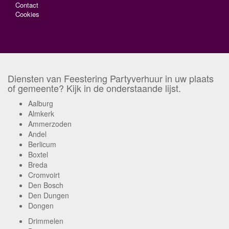
Contact
Cookies
Diensten van Feestering Partyverhuur in uw plaats
of gemeente? Kijk in de onderstaande lijst.
Aalburg
Almkerk
Ammerzoden
Andel
Berlicum
Boxtel
Breda
Cromvoirt
Den Bosch
Den Dungen
Dongen
Drimmelen