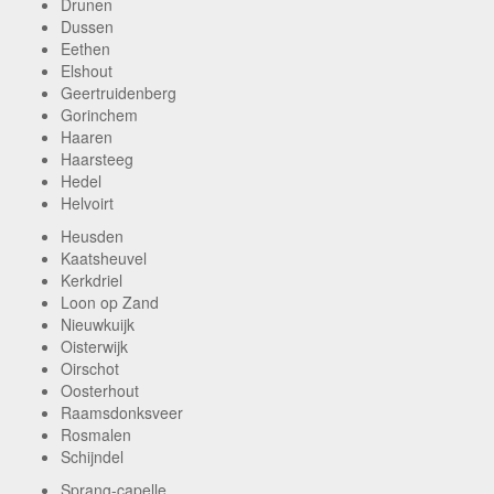
Drunen
Dussen
Eethen
Elshout
Geertruidenberg
Gorinchem
Haaren
Haarsteeg
Hedel
Helvoirt
Heusden
Kaatsheuvel
Kerkdriel
Loon op Zand
Nieuwkuijk
Oisterwijk
Oirschot
Oosterhout
Raamsdonksveer
Rosmalen
Schijndel
Sprang-capelle