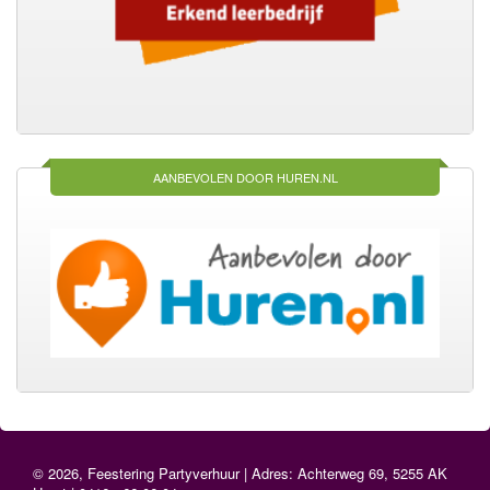
AANBEVOLEN DOOR HUREN.NL
© 2026, Feestering Partyverhuur | Adres: Achterweg 69, 5255 AK