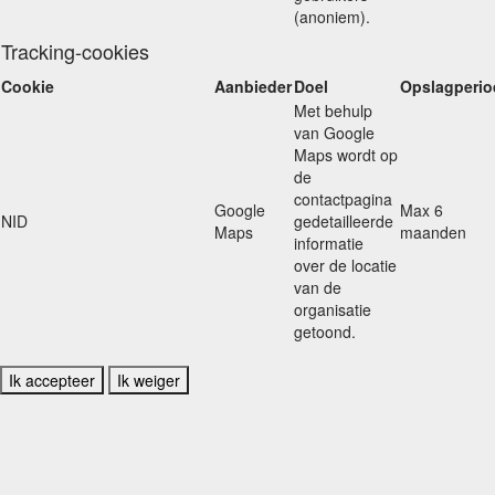
(anoniem).
Tracking-cookies
Cookie
Aanbieder
Doel
Opslagperio
Met behulp
van Google
Maps wordt op
de
contactpagina
Google
Max 6
NID
gedetailleerde
Maps
maanden
informatie
over de locatie
van de
organisatie
getoond.
Ik accepteer
Ik weiger