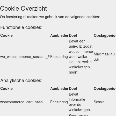
Cookie Overzicht
Op feestering.nl maken we gebruik van de volgende cookies:
Functionele cookies:
Cookie
Aanbieder
Doel
Opslagperio
Bevat een
uniek ID zodat
woocommerce
Maximaal 48
wp_woocommerce_session_#
Feestering
weet welke
uur
klant bij welke
winkelwagen
hoort.
Analytische cookies:
Cookie
Aanbieder
Doel
Opslagperio
Bevat
informatie
woocommerce_cart_hash
Feestering
Sessie
over de
winkelwagen.
Weergeven