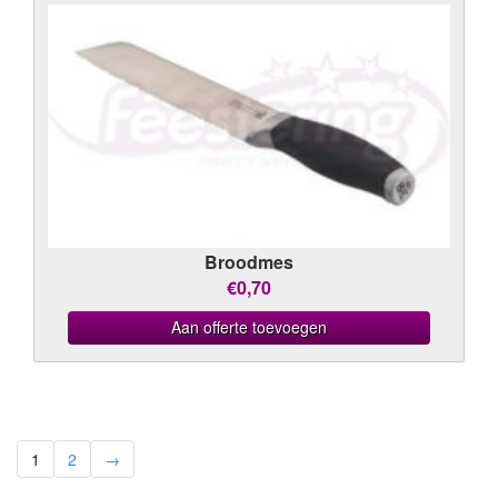
Broodmes
€0,70
Aan offerte toevoegen
1
2
→