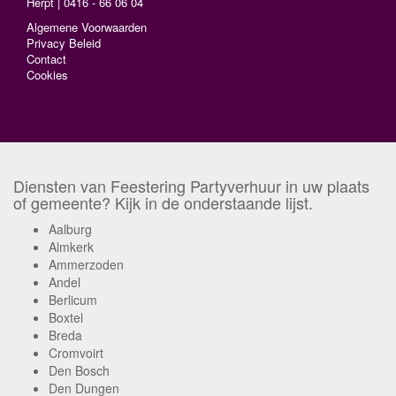
Herpt | 0416 - 66 06 04
Algemene Voorwaarden
Privacy Beleid
Contact
Cookies
Diensten van Feestering Partyverhuur in uw plaats
of gemeente? Kijk in de onderstaande lijst.
Aalburg
Almkerk
Ammerzoden
Andel
Berlicum
Boxtel
Breda
Cromvoirt
Den Bosch
Den Dungen