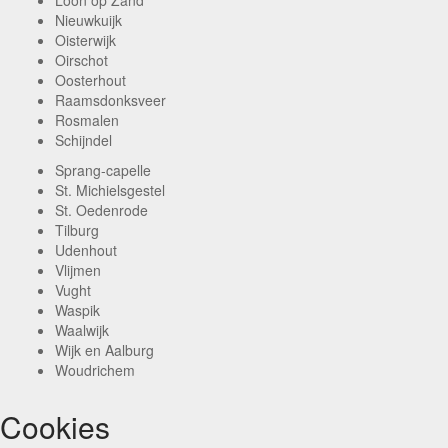
Loon op Zand
Nieuwkuijk
Oisterwijk
Oirschot
Oosterhout
Raamsdonksveer
Rosmalen
Schijndel
Sprang-capelle
St. Michielsgestel
St. Oedenrode
Tilburg
Udenhout
Vlijmen
Vught
Waspik
Waalwijk
Wijk en Aalburg
Woudrichem
Cookies