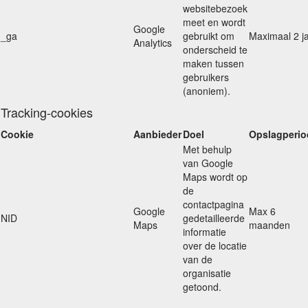
websitebezoek
meet en wordt
Google
_ga
gebruikt om
Maximaal 2 j
Analytics
onderscheid te
maken tussen
gebruikers
(anoniem).
Tracking-cookies
Cookie
Aanbieder
Doel
Opslagperio
Met behulp
van Google
Maps wordt op
de
contactpagina
Google
Max 6
NID
gedetailleerde
Maps
maanden
informatie
over de locatie
van de
organisatie
getoond.