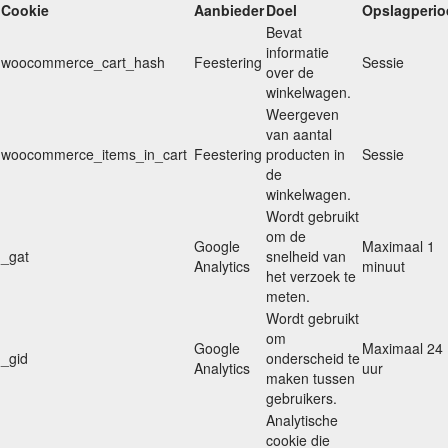
Cookie
Aanbieder
Doel
Opslagperio
Bevat
informatie
woocommerce_cart_hash
Feestering
Sessie
over de
winkelwagen.
Weergeven
van aantal
woocommerce_items_in_cart
Feestering
producten in
Sessie
de
winkelwagen.
Wordt gebruikt
om de
Google
Maximaal 1
_gat
snelheid van
Analytics
minuut
het verzoek te
meten.
Wordt gebruikt
om
Google
Maximaal 24
_gid
onderscheid te
Analytics
uur
maken tussen
gebruikers.
Analytische
cookie die