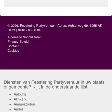
© 2026, Feestering Partyverhuur | Adres: Achterweg 69, 5255 AK
Herpt | 0416 - 66 06 04
Algemene Voorwaarden
Privacy Beleid
Contact
Cookies
Diensten van Feestering Partyverhuur in uw plaats
of gemeente? Kijk in de onderstaande lijst.
Aalburg
Almkerk
Ammerzoden
Andel