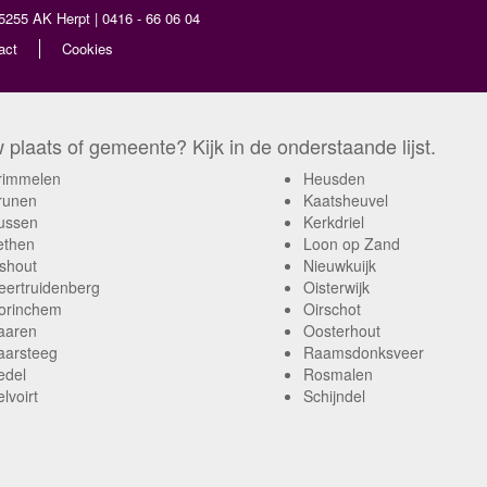
5255 AK Herpt | 0416 - 66 06 04
act
Cookies
plaats of gemeente? Kijk in de onderstaande lijst.
rimmelen
Heusden
runen
Kaatsheuvel
ussen
Kerkdriel
ethen
Loon op Zand
shout
Nieuwkuijk
eertruidenberg
Oisterwijk
orinchem
Oirschot
aaren
Oosterhout
aarsteeg
Raamsdonksveer
edel
Rosmalen
lvoirt
Schijndel