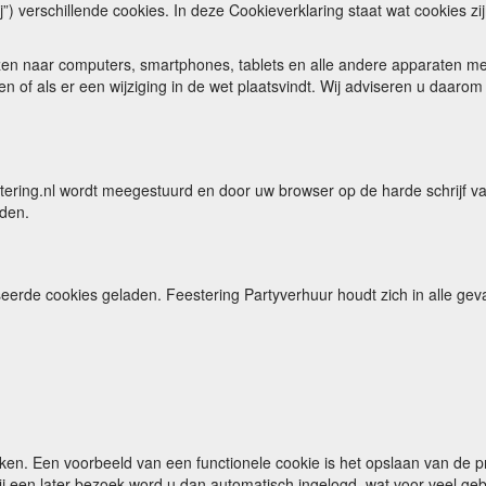
j”) verschillende cookies. In deze Cookieverklaring staat wat cookies zi
n naar computers, smartphones, tablets en alle andere apparaten met to
n of als er een wijziging in de wet plaatsvindt. Wij adviseren u daaro
stering.nl wordt meegestuurd en door uw browser op de harde schrijf 
rden.
iseerde cookies geladen. Feestering Partyverhuur houdt zich in alle g
ken. Een voorbeeld van een functionele cookie is het opslaan van de p
 Bij een later bezoek word u dan automatisch ingelogd, wat voor veel ge