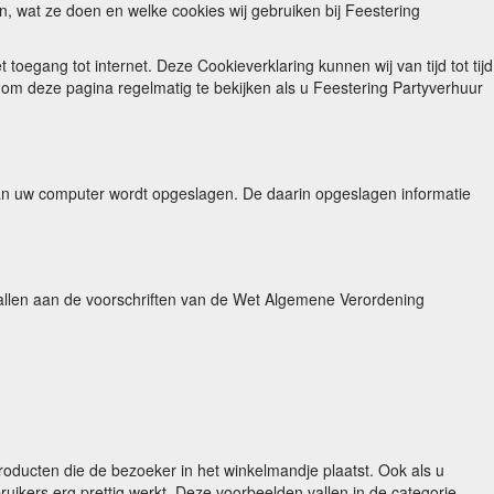
jn, wat ze doen en welke cookies wij gebruiken bij Feestering
egang tot internet. Deze Cookieverklaring kunnen wij van tijd tot tijd
m om deze pagina regelmatig te bekijken als u Feestering Partyverhuur
van uw computer wordt opgeslagen. De daarin opgeslagen informatie
evallen aan de voorschriften van de Wet Algemene Verordening
roducten die de bezoeker in het winkelmandje plaatst. Ook als u
bruikers erg prettig werkt. Deze voorbeelden vallen in de categorie