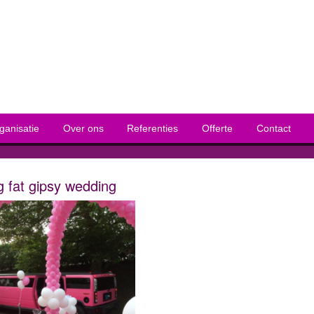
ganisatie
Over ons
Referenties
Offerte
Contact
g fat gipsy wedding