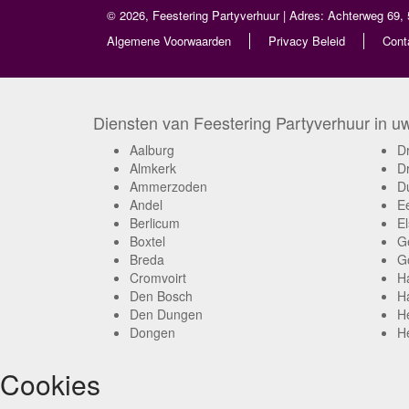
© 2026, Feestering Partyverhuur | Adres: Achterweg 69, 
Algemene Voorwaarden
Privacy Beleid
Cont
Diensten van Feestering Partyverhuur in uw 
Aalburg
D
Almkerk
D
Ammerzoden
D
Andel
E
Berlicum
El
Boxtel
G
Breda
G
Cromvoirt
H
Den Bosch
H
Den Dungen
H
Dongen
He
Cookies