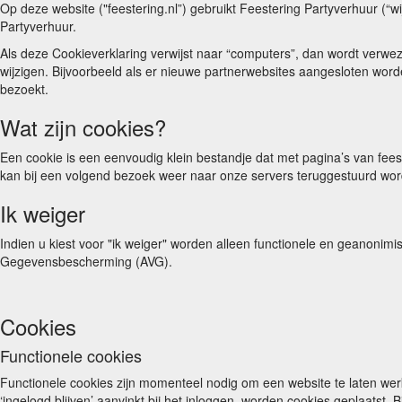
Op deze website ("feestering.nl”) gebruikt Feestering Partyverhuur (“wi
Partyverhuur.
Als deze Cookieverklaring verwijst naar “computers”, dan wordt verweze
wijzigen. Bijvoorbeeld als er nieuwe partnerwebsites aangesloten worde
bezoekt.
Wat zijn cookies?
Een cookie is een eenvoudig klein bestandje dat met pagina’s van fee
kan bij een volgend bezoek weer naar onze servers teruggestuurd wo
Ik weiger
Indien u kiest voor "ik weiger" worden alleen functionele en geanonim
Gegevensbescherming (AVG).
Cookies
Functionele cookies
Functionele cookies zijn momenteel nodig om een website te laten wer
‘ingelogd blijven’ aanvinkt bij het inloggen, worden cookies geplaatst.