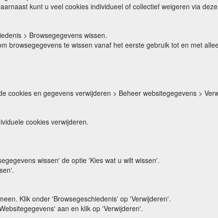
rnaast kunt u veel cookies individueel of collectief weigeren via dez
chiedenis > Browsegegevens wissen.
 browsegegevens te wissen vanaf het eerste gebruik tot en met alleen h
de cookies en gegevens verwijderen > Beheer websitegegevens > Verwi
dividuele cookies verwijderen.
segegevens wissen' de optie 'Kies wat u wilt wissen'.
sen'.
emeen. Klik onder 'Browsegeschiedenis' op 'Verwijderen'.
 Websitegegevens' aan en klik op 'Verwijderen'.